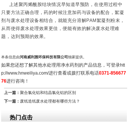
上述聚丙烯酰胺结块情况早知道早预防，在使用过程中
只要方法正确合理，药的时候注意加药与设备的配合，絮凝
剂与废水处理设备相结合，就能充分溶解PAM絮凝剂粉末
，
从而
使
得
废水处理效果更
佳
，
便能
有效
的
解决废水处理难
题，达到预期的效果。
本条信息由
河南威利雅环保科技有限公司
独家提供。
如果您还想了解其他水处理用净水药剂的产品信息，可登录
htt
p://www.hnweiliya.com/
进行查看或拨打联系电话
0371-856677
76
进行咨询！
上一篇：
聚合氯化铝和结晶氯化铝的区别
下一篇：
废纸造纸废水处理都有哪些方法？
热门点击