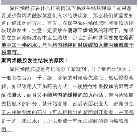
聚丙烯酰胺在什么样的情况下易发生结块现象？如果想
要减少聚丙烯酰胺絮凝剂入水结块现象，
那么
我们
就
需要
知
道
正确加药的方法。
首先，
在保存
聚丙烯酰胺
时
就
要预防结
块现象发生，注意一定要放在
阴凉干燥通风
的
环境下。如果
是
在加药溶解过程中
发生结块
，
那么
加药时就需要
先
在溶药
池中加一半的水，
然后
均匀搅拌同时缓缓加入聚丙烯酰胺干
粉
即可。
聚丙烯酰胺发生结块的原因：
聚丙烯酰胺型是有机高分子絮凝剂，分子量都比较大，
一般都在百万、千万级，溶解的时候会先溶胀，然后慢慢溶
解。如果采用人工加药的方式，
一次性
往水里
投加
的聚丙烯
酰胺
量大
，而且又
不能均匀的缓慢的加入
的话，
聚丙烯酰胺
先接触水的部分，就开始溶胀，然后表面积变大，进而包住
了未接触到水的部分（可以把捞出的絮团剥开看看，中间都
是干的，未沾水），所以形成一些无法溶解的聚丙烯酰胺
团。